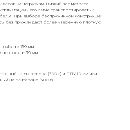
к весовым нагрузкам. Низкий вес матраса
ксплуатации - его легче транспортировать и
 белья. При выборе беспружинной конструкции
асы без пружин дают более уверенную плотную
 mafo m» 150 мм
 плотности 30 мм
теганный на синтепоне (300 г) и ППУ 10 мм или
ный на синтепоне (300 г)