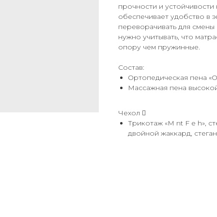
прочности и устойчивости 
обеспечивает удобство в э
переворачивать для смены
нужно учитывать, что матр
опору чем пружинные.
Состав:
Ортопедическая пена «O
Массажная пена высокой
Чехол 
Трикотаж «M nt F e h», с
двойной жаккард, стеган